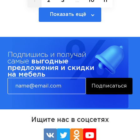
1
2
3
...
10
11
Показать ещё
Подпишись и получай
самые
выгодные
предложения и скидки
на мебель
Подписаться
Ищите нас в соцсетях