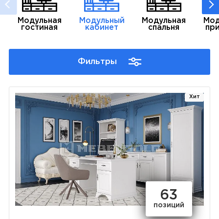
Модульная
Модульный
Модульная
Мод
гостиная
кабинет
спальня
пр
Фильтры
Хит
63
позиций