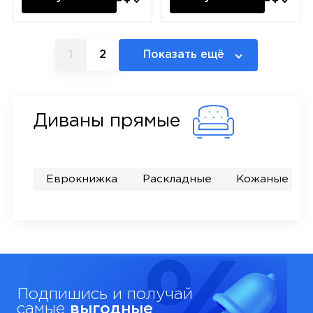
1
2
Показать ещё
Диваны прямые
5
Еврокнижка
Раскладные
Кожаные
Подпишись и получай
самые
выгодные