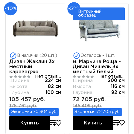
-40%
-50%
Витринный
образец
В наличии (20 шт.)
Осталось - 1 шт.
Диван Жаклин 3х
м. Марьина Роща -
местный
Диван Мишель 3х
караваджо
местный белый
Нет отзывов
Нет отзывов
матовый
Ширина
224 см
Ширина
200 см
Высота
82 см
Высота
116 см
Глубина
100 см
Глубина
92 см
105 457 руб.
72 705 руб.
175 761 руб.
145 409 руб.
Экономия 70 304 руб.
Экономия 72 705 руб.
Купить
Купить