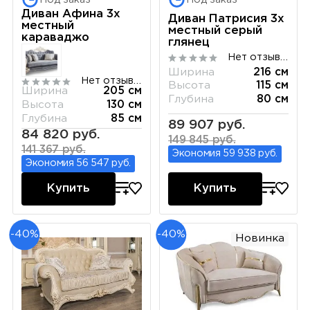
Диван Афина 3х
Диван Патрисия 3х
местный
местный серый
караваджо
глянец
Нет отзывов
Ширина
216 см
Нет отзывов
Высота
115 см
Ширина
205 см
Глубина
80 см
Высота
130 см
Глубина
85 см
89 907 руб.
84 820 руб.
149 845 руб.
141 367 руб.
Экономия 59 938 руб.
Экономия 56 547 руб.
Купить
Купить
-40%
-40%
Новинка