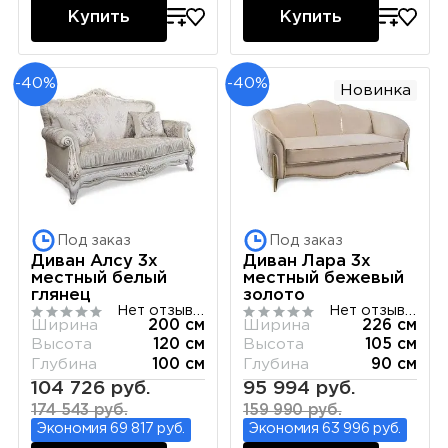
Купить
Купить
-40%
-40%
Новинка
Под заказ
Под заказ
Диван Алсу 3х
Диван Лара 3х
местный белый
местный бежевый
глянец
золото
Нет отзывов
Нет отзывов
Ширина
200 см
Ширина
226 см
Высота
120 см
Высота
105 см
Глубина
100 см
Глубина
90 см
104 726 руб.
95 994 руб.
174 543 руб.
159 990 руб.
Экономия 69 817 руб.
Экономия 63 996 руб.