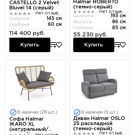
Halmar ROBERTO
CASTELLO 2 Velvet
(темно-серый)
Bluvel 14 (серый)
Нет отзывов
Нет отзывов
Ширина
193 см
Ширина
145 см
Высота
86 см
Глубина
60 см
Глубина
85 см
114 400 руб.
55 230 руб.
Купить
Купить
В наличии (28 шт.)
В наличии (6 шт.)
Диван Halmar OSLO
Софа Halmar
2S раскладной
IKARO XL
(темно-серый)
(натуральный/
Нет отзывов
черный)
Нет отзывов