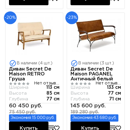
-20%
-23%
В наличии (4 шт.)
В наличии (3 шт.)
Диван Secret De
Диван Secret De
Maison RETRO
Maison PAGANEL
Груша
Античный белый
Нет отзывов
Нет отзывов
Ширина
113 см
Ширина
133 см
Высота
85 см
Высота
77 см
Глубина
77 см
Глубина
71 см
60 450 руб.
145 600 руб.
75 450 руб.
189 280 руб.
Экономия 15 000 руб.
Экономия 43 680 руб.
Купить
Купить