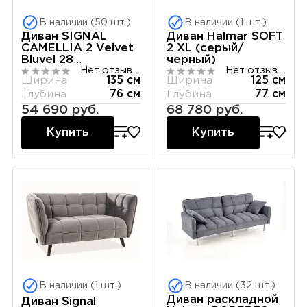
В наличии (50 шт.)
В наличии (1 шт.)
Диван SIGNAL
Диван Halmar SOFT
CAMELLIA 2 Velvet
2 XL (серый/
Bluvel 28
черный)
Нет отзывов
Нет отзывов
(бежевый/
Ширина
135 см
Ширина
125 см
золотой)
Глубина
76 см
Глубина
77 см
54 690 руб.
68 780 руб.
Купить
Купить
В наличии (1 шт.)
В наличии (32 шт.)
Диван раскладной
Диван Signal