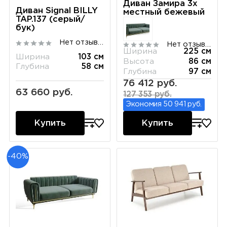
Диван Замира 3х
Диван Signal BILLY
местный бежевый
TAP.137 (серый/
бук)
Нет отзывов
Нет отзывов
Ширина
225 см
Ширина
103 см
Высота
86 см
Глубина
58 см
Глубина
97 см
76 412 руб.
63 660 руб.
127 353 руб.
Экономия 50 941 руб.
Купить
Купить
-40%