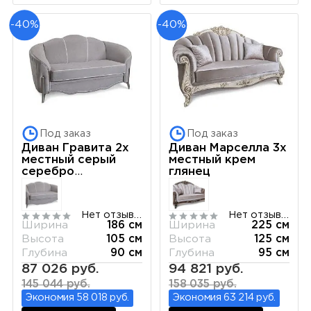
-40%
-40%
Под заказ
Под заказ
Диван Гравита 2х
Диван Марселла 3х
местный серый
местный крем
серебро
глянец
французский
раскладной
механизм
Нет отзывов
Нет отзывов
Ширина
186 см
Ширина
225 см
Высота
105 см
Высота
125 см
Глубина
90 см
Глубина
95 см
87 026 руб.
94 821 руб.
145 044 руб.
158 035 руб.
Экономия 58 018 руб.
Экономия 63 214 руб.