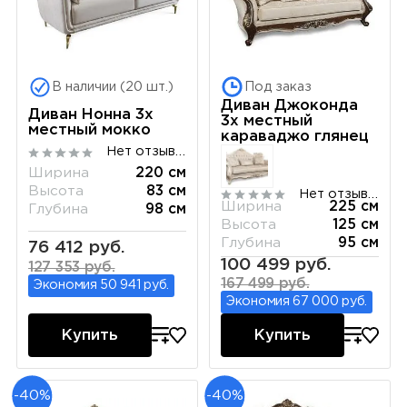
В наличии (20 шт.)
Под заказ
Диван Джоконда
Диван Нонна 3х
3х местный
местный мокко
караваджо глянец
Нет отзывов
Ширина
220 см
Высота
83 см
Нет отзывов
Ширина
225 см
Глубина
98 см
Высота
125 см
Глубина
95 см
76 412 руб.
100 499 руб.
127 353 руб.
167 499 руб.
Экономия 50 941 руб.
Экономия 67 000 руб.
Купить
Купить
-40%
-40%