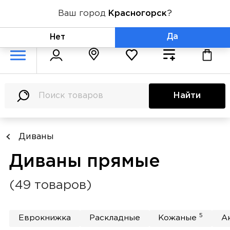
Ваш город
Красногорск
?
+7 (800) 775-71-06
Да
Нет
Найти
Диваны
Диваны прямые
(49 товаров)
5
Еврокнижка
Раскладные
Кожаные
А