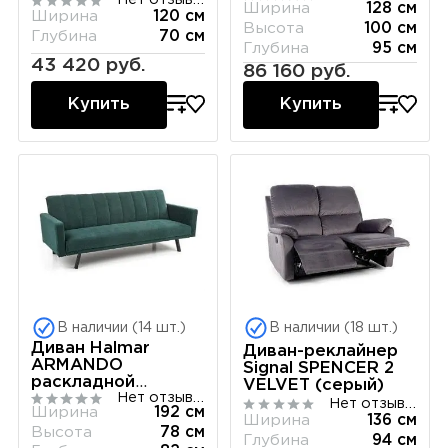
Ширина
128 см
Ширина
120 см
Высота
100 см
Глубина
70 см
Глубина
95 см
43 420 руб.
86 160 руб.
Купить
Купить
В наличии (14 шт.)
В наличии (18 шт.)
Диван Halmar
Диван-реклайнер
ARMANDO
Signal SPENCER 2
раскладной
VELVET (серый)
Нет отзывов
(темно-зеленый)
Нет отзывов
Ширина
192 см
Ширина
136 см
Высота
78 см
Глубина
94 см