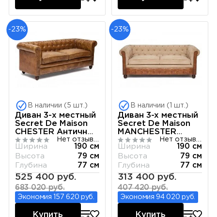
-23%
-23%
В наличии (5 шт.)
В наличии (1 шт.)
Диван 3-х местный
Диван 3-x местный
Secret De Maison
Secret De Maison
CHESTER Античный
MANCHESTER
Нет отзывов
Нет отзывов
белый
Античный белый
Ширина
190 см
Ширина
190 см
Высота
79 см
Высота
79 см
Глубина
77 см
Глубина
77 см
525 400 руб.
313 400 руб.
683 020 руб.
407 420 руб.
Экономия 157 620 руб.
Экономия 94 020 руб.
Купить
Купить