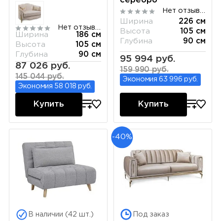
серебро
(французская
Нет отзывов
раскладушка)
Ширина
226 см
Нет отзывов
Высота
105 см
Ширина
186 см
Глубина
90 см
Высота
105 см
Глубина
90 см
95 994 руб.
87 026 руб.
159 990 руб.
145 044 руб.
Экономия 63 996 руб.
Экономия 58 018 руб.
Купить
Купить
-40%
В наличии (42 шт.)
Под заказ