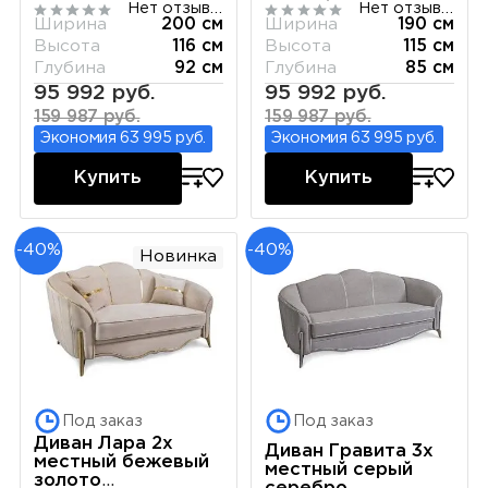
Нет отзывов
Нет отзывов
Ширина
200 см
Ширина
190 см
Высота
116 см
Высота
115 см
Глубина
92 см
Глубина
85 см
95 992 руб.
95 992 руб.
159 987 руб.
159 987 руб.
Экономия 63 995 руб.
Экономия 63 995 руб.
Купить
Купить
-40%
-40%
Новинка
Под заказ
Под заказ
Диван Лара 2х
Диван Гравита 3х
местный бежевый
местный серый
золото