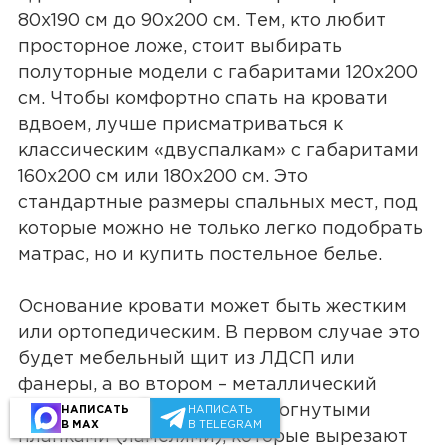
80х190 см до 90х200 см. Тем, кто любит
просторное ложе, стоит выбирать
полуторные модели с габаритами 120х200
см. Чтобы комфортно спать на кровати
вдвоем, лучше присматриваться к
классическим «двуспалкам» с габаритами
160х200 см или 180х200 см. Это
стандартные размеры спальных мест, под
которые можно не только легко подобрать
матрас, но и купить постельное белье.
Основание кровати может быть жестким
или ортопедическим. В первом случае это
будет мебельный щит из ЛДСП или
фанеры, а во втором – металлический
каркас с гибкими, слегка изогнутыми
НАПИСАТЬ
НАПИСАТЬ
В MAX
В TELEGRAM
планками (ламелями), которые вырезают