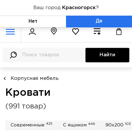
Ваш город
Красногорск
?
+7 (800) 775-71-06
Да
Нет
Найти
Корпусная мебель
Кровати
(991 товар)
425
446
103
Современные
С ящиком
90x200