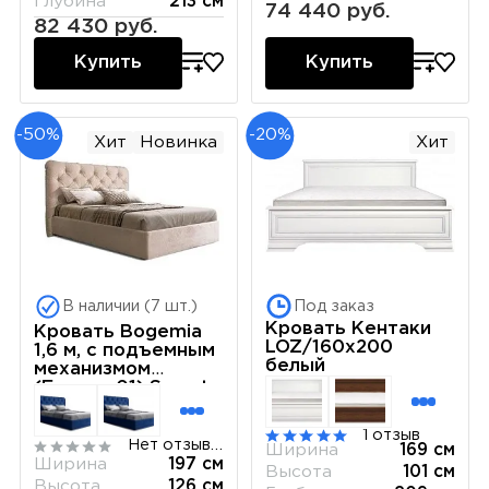
Глубина
213 см
74 440 руб.
82 430 руб.
Купить
Купить
-50%
-20%
Хит
Новинка
Хит
В наличии (7 шт.)
Под заказ
Кровать Кентаки
Кровать Bogemia
LOZ/160x200
1,6 м, с подъемным
белый
механизмом
(Бархат 01) Sweet
dreams БМКР-1[3]
1 отзыв
Нет отзывов
Ширина
169 см
Ширина
197 см
Высота
101 см
Высота
126 см