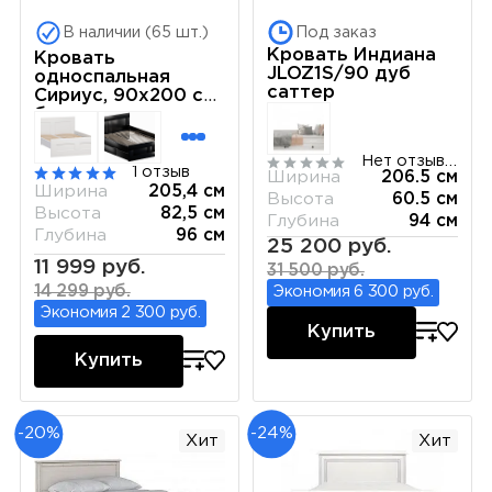
В наличии (65 шт.)
Под заказ
Кровать Индиана
Кровать
JLOZ1S/90 дуб
односпальная
саттер
Сириус, 90х200 см,
белая
Нет отзывов
1 отзыв
Ширина
206.5 см
Ширина
205,4 см
Высота
60.5 см
Высота
82,5 см
Глубина
94 см
Глубина
96 см
25 200 руб.
11 999 руб.
31 500 руб.
14 299 руб.
Экономия 6 300 руб.
Экономия 2 300 руб.
Купить
Купить
-20%
-24%
Хит
Хит