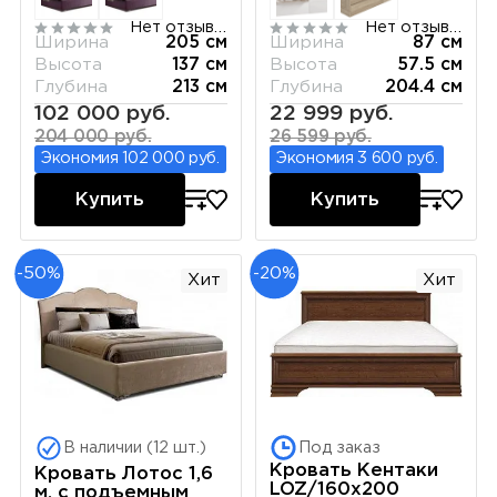
1[3]
Нет отзывов
Нет отзывов
Ширина
205 см
Ширина
87 см
Высота
137 см
Высота
57.5 см
Глубина
213 см
Глубина
204.4 см
102 000 руб.
22 999 руб.
204 000 руб.
26 599 руб.
Экономия 102 000 руб.
Экономия 3 600 руб.
Купить
Купить
-50%
-20%
Хит
Хит
В наличии (12 шт.)
Под заказ
Кровать Кентаки
Кровать Лотос 1,6
LOZ/160x200
м, с подъемным