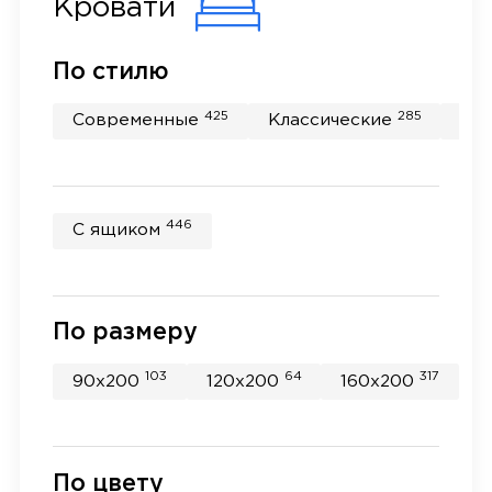
Кровати
По стилю
425
285
Современные
Классические
Пр
446
С ящиком
По размеру
103
64
317
90x200
120x200
160x200
1
По цвету