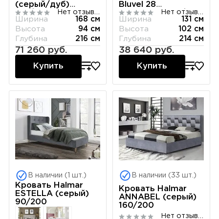
(серый/дуб)
Bluvel 28
Нет отзывов
Нет отзывов
160/200
(бежевый) 120/200
Ширина
168 см
Ширина
131 см
Высота
94 см
Высота
102 см
Глубина
216 см
Глубина
214 см
71 260 руб.
38 640 руб.
Купить
Купить
В наличии (1 шт.)
В наличии (33 шт.)
Кровать Halmar
Кровать Halmar
ESTELLA (серый)
ANNABEL (серый)
90/200
160/200
Нет отзывов