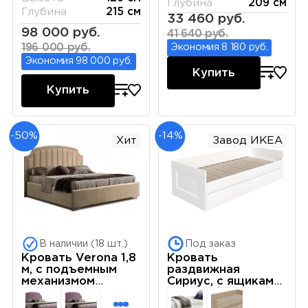
Глубина
209 см
Глубина
215 см
33 460 руб.
98 000 руб.
41 640 руб.
196 000 руб.
Экономия 8 180 руб.
Экономия 98 000 руб.
Купить
Купить
-50%
-14%
Хит
Завод ИКЕА
В наличии (18 шт.)
Под заказ
Кровать Verona 1,8
Кровать
м, с подъемным
раздвижная
механизмом
Сириус, с ящиками,
(Бархат 01) Sweet
80х200/160х200
dreams ВРКР180-
см, белая