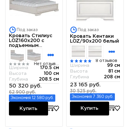
Под заказ
Под заказ
Кровать Стилиус
Кровать Кентаки
LOZ160х200 с
LOZ/90x200 белый
подъемным
механизмом
(Лиственница
сибирская)
8 отзывов
Нет отзывов
Ширина
99 см
Ширина
170.5 см
Высота
81 см
Высота
100 см
Глубина
208 см
Глубина
208.5 см
23 165 руб.
50 320 руб.
30 525 руб.
62 900 руб.
Экономия 7 360 руб.
Экономия 12 580 руб.
Купить
Купить