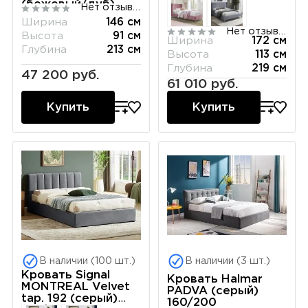
(бежевый/дуб)
Нет отзывов
140/200
Ширина
146 см
Нет отзывов
Высота
91 см
Ширина
172 см
Глубина
213 см
Высота
113 см
Глубина
219 см
47 200 руб.
61 010 руб.
Купить
Купить
В наличии (100 шт.)
В наличии (3 шт.)
Кровать Signal
Кровать Halmar
MONTREAL Velvet
PADVA (серый)
tap. 192 (серый)
160/200