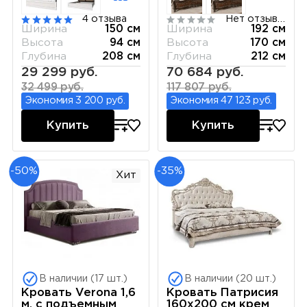
4 отзыва
Нет отзывов
Ширина
150 см
Ширина
192 см
Высота
94 см
Высота
170 см
Глубина
208 см
Глубина
212 см
29 299 руб.
70 684 руб.
32 499 руб.
117 807 руб.
Экономия 3 200 руб.
Экономия 47 123 руб.
Купить
Купить
-50%
-35%
Хит
В наличии (17 шт.)
В наличии (20 шт.)
Кровать Verona 1,6
Кровать Патрисия
м, с подъемным
160х200 см крем