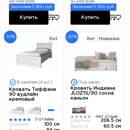
39 099 руб.
51 399 руб.
Экономия 3 800 руб.
Экономия 5 000 руб.
Купить
Купить
-10%
-20%
Хит
Хит
Новинка
В наличии (4 шт.)
Под заказ
Кровать Индиана
Кровать Тиффани
JLOZ1S/90 сосна
90 вудлайн
каньон
кремовый
Нет отзывов
3 отзыва
Ширина
206.5 см
Ширина
100 см
Высота
60.5 см