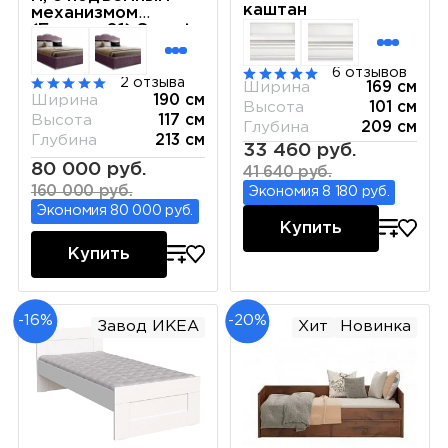
каштан
механизмом
(Бархат 01) Sweet
dreams ЛСКР-1[3]
6 отзывов
2 отзыва
Ширина
169 см
Ширина
190 см
Высота
101 см
Высота
117 см
Глубина
209 см
Глубина
213 см
33 460 руб.
80 000 руб.
41 640 руб.
160 000 руб.
Экономия 8 180 руб.
Экономия 80 000 руб.
Купить
Купить
-16%
-20%
Завод ИКЕА
Хит
Новинка