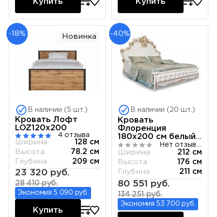
Купить
Купить
-18%
-40%
Новинка
В наличии (5 шт.)
В наличии (20 шт.)
Кровать Лофт
Кровать
LOZ120х200
Флоренция
4 отзыва
180х200 см белый
Ширина
128 см
перламутр глянец
Нет отзывов
Высота
78.2 см
Ширина
212 см
Глубина
209 см
Высота
176 см
Глубина
211 см
23 320 руб.
80 551 руб.
28 410 руб.
Экономия 5 090 руб.
134 251 руб.
Экономия 53 700 руб.
Купить