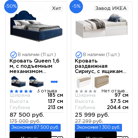
-50%
-5%
Хит
Завод ИКЕА
В наличии (11 шт.)
В наличии (1 шт.)
Кровать Queen 1,6
Кровать
м, с подъемным
раздвижная
механизмом
Сириус, с ящиками,
(Бархат 04) Sweet
90х200/180х200
dreams КВКР-1[3]
см, белая
3 отзыва
Нет отзывов
Ширина
185 см
Ширина
97 см
Высота
137 см
Высота
57.5 см
Глубина
213 см
Глубина
204.4 см
87 500 руб.
25 999 руб.
175 000 руб.
27 299 руб.
Экономия 87 500 руб.
Экономия 1 300 руб.