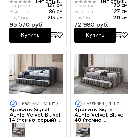
Нет отзывов
Нет отзывов
120/200
розовый/дуб)
Ширина
127 см
Ширина
170 см
160/200
Высота
86 см
Высота
127 см
Глубина
213 см
Глубина
211 см
95 570 руб.
72 980 руб.
Купить
Купить
В наличии (23 шт.)
В наличии (14 шт.)
Кровать Signal
Кровать Signal
ALFIE Velvet Bluvel
ALFIE Velvet Bluvel
14 (темно-серый)
40 (темно-
120/200
бежевый) 120/200