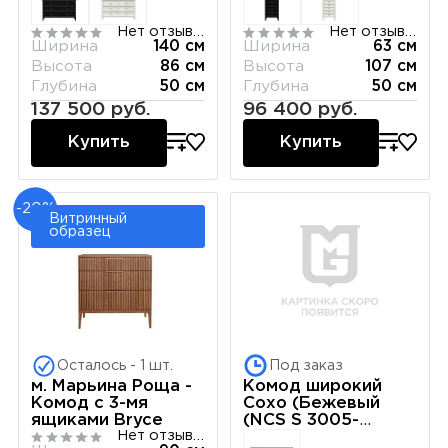
Нет отзывов
Нет отзывов
Ширина
140 см
Ширина
63 см
Высота
86 см
Высота
107 см
Глубина
50 см
Глубина
50 см
137 500 руб.
96 400 руб.
Купить
Купить
-20%
Витринный
образец
Осталось - 1 шт.
Под заказ
Комод широкий
м. Марьина Роща -
Сохо (Бежевый
Комод с 3-мя
(NCS S 3005-
ящиками Bryce
Y50R))
Нет отзывов