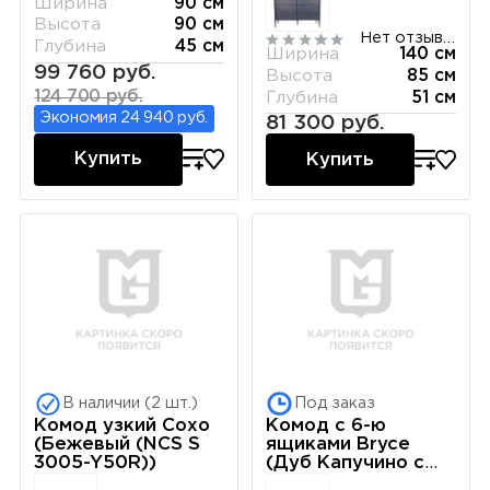
Ширина
90 см
Высота
90 см
Нет отзывов
Глубина
45 см
Ширина
140 см
99 760 руб.
Высота
85 см
124 700 руб.
Глубина
51 см
Экономия 24 940 руб.
81 300 руб.
Купить
Купить
В наличии (2 шт.)
Под заказ
Комод узкий Сохо
Комод с 6-ю
(Бежевый (NCS S
ящиками Bryce
3005-Y50R))
(Дуб Капучино с
белой патиной)