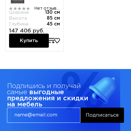
Нет отзывов
Ширина
130 см
Высота
85 см
Глубина
45 см
147 406 руб.
Купить
Подпишись и получай
самые
выгодные
предложения и скидки
на мебель
Подписаться