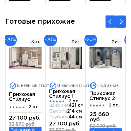
Готовые прихожие
-20%
-20%
-20%
-2
Хит
Хит
Хит
В наличии (1 шт.)
В наличии (1 шт.)
Под заказ
Прихожая
Прихожая
Прихожая
Стилиус 1
Стилиус 2
Стилиус
2 отзыва
Ширина
421 см
2 отзыва
2 отзыва
Высота
214 см
25 660
Глубина
44 см
27 100 руб.
руб.
27 100 руб.
33 870 руб.
32 070 руб.
Экономия 6
33 870 руб.