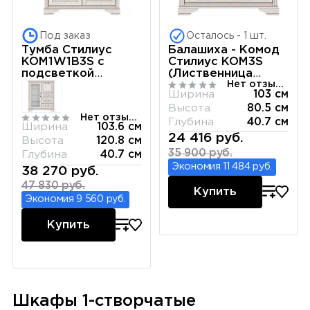
Под заказ
Осталось - 1 шт.
Тумба Стилиус
Балашиха - Комод
KOM1W1B3S с
Стилиус KOM3S
подсветкой
(Лиственница
Нет отзывов
(Лиственница
сибирская)
Ширина
103 см
сибирская)
Высота
80.5 см
Нет отзывов
Глубина
40.7 см
Ширина
103.6 см
24 416 руб.
Высота
120.8 см
35 900 руб.
Глубина
40.7 см
Экономия 11 484 руб.
38 270 руб.
47 830 руб.
Купить
Экономия 9 560 руб.
Купить
Шкафы 1-створчатые