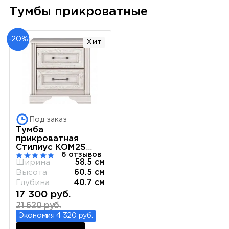
Тумбы прикроватные
-20%
Хит
Под заказ
Тумба
прикроватная
Стилиус KOM2S
6 отзывов
(Лиственница
Ширина
58.5 см
сибирская)
Высота
60.5 см
Глубина
40.7 см
17 300 руб.
21 620 руб.
Экономия 4 320 руб.