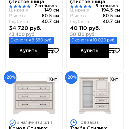
(Лиственница
(Лиственница
7 отзывов
5 отзывов
сибирская)
сибирская)
Ширина
149 см
Ширина
194.5 см
Высота
80.5 см
Высота
80.5 см
Глубина
40.7 см
Глубина
40.7 см
34 720 руб.
40 110 руб.
43 400 руб.
50 130 руб.
Экономия 8 680 руб.
Экономия 10 020 руб.
Купить
Купить
-20%
-20%
Хит
Хит
В наличии (3 шт.)
Под заказ
Комод Стилиус
Тумба Стилиус