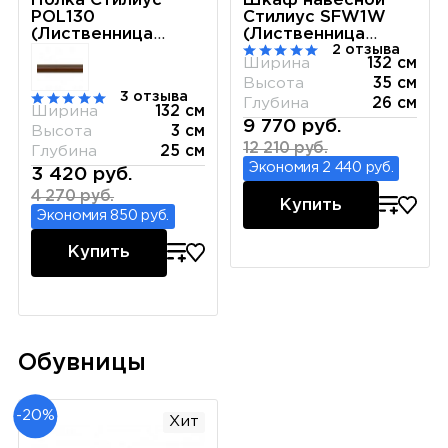
Полка Стилиус
Шкаф навесной
POL130
Стилиус SFW1W
(Лиственница
(Лиственница
2 отзыва
сибирская)
сибирская)
Ширина
132 см
Высота
35 см
3 отзыва
Глубина
26 см
Ширина
132 см
9 770 руб.
Высота
3 см
12 210 руб.
Глубина
25 см
Экономия 2 440 руб.
3 420 руб.
4 270 руб.
Купить
Экономия 850 руб.
Купить
Обувницы
-20%
Хит