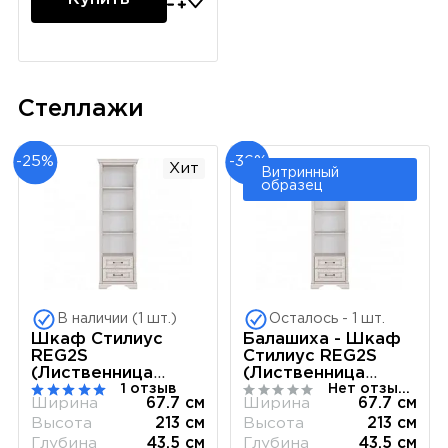
Стеллажи
-25%
-36%
Хит
Витринный
образец
В наличии (1 шт.)
Осталось - 1 шт.
Шкаф Стилиус
Балашиха - Шкаф
REG2S
Стилиус REG2S
(Лиственница
(Лиственница
1 отзыв
Нет отзывов
сибирская)
сибирская)
Ширина
67.7 см
Ширина
67.7 см
Высота
213 см
Высота
213 см
Глубина
43.5 см
Глубина
43.5 см