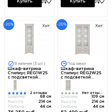
Купить
Купить
-20%
-20%
Хит
Хит
В наличии (3 шт.)
Под заказ
Шкаф-витрина
Шкаф-витрина
Стилиус REG1W2S
Стилиус REG2W2S
с подсветкой
с подсветкой
(Лиственница
(Лиственница
сибирская)
сибирская)
2 отзыва
Нет отзывов
Ширина
68 см
Ширина
109 см
Высота
214 см
Высота
214 см
Глубина
44 см
Глубина
44 см