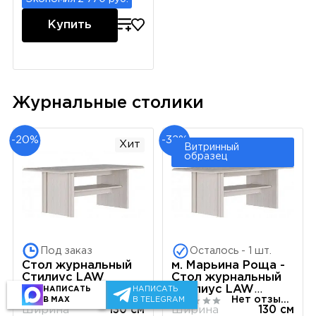
Купить
Журнальные столики
-20%
-32%
Хит
Витринный
образец
Под заказ
Осталось - 1 шт.
Стол журнальный
м. Марьина Роща -
Стилиус LAW
Стол журнальный
(Лиственница
Стилиус LAW
НАПИСАТЬ
НАПИСАТЬ
2 отзыва
Нет отзывов
сибирская)
(Лиственница
В MAX
В TELEGRAM
Ширина
130 см
Ширина
130 см
сибирская)