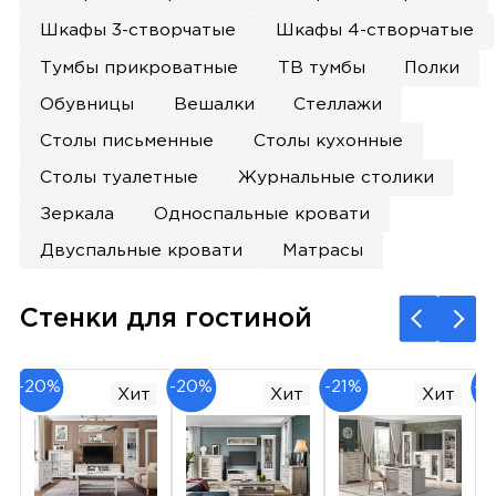
Шкафы 3-створчатые
Шкафы 4-створчатые
Тумбы прикроватные
ТВ тумбы
Полки
Обувницы
Вешалки
Стеллажи
Столы письменные
Столы кухонные
Столы туалетные
Журнальные столики
Зеркала
Односпальные кровати
Двуспальные кровати
Матрасы
Стенки для гостиной
-20%
-20%
-21%
-2
Хит
Хит
Хит