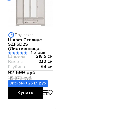
Под заказ
Шкаф Стилиус
SZF6D2S
(Лиственница
1 отзыв
сибирская)
Ширина
218.5 см
Высота
230 см
Глубина
64 см
92 699 руб.
115 870 руб.
Экономия 23 171 руб.
Купить