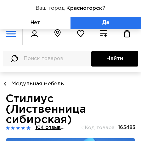
Ваш город
Красногорск
?
+7 (800) 775-71-06
Да
Нет
Найти
Модульная мебель
Стилиус
(Лиственница
сибирская)
104 отзывов
Код товара:
165483