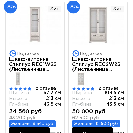
-20%
-20%
Хит
Хит
Под заказ
Под заказ
Шкаф-витрина
Шкаф-витрина
Стилиус REG1W2S
Стилиус REG2W2S
(Лиственница
(Лиственница
сибирская)
сибирская)
2 отзыва
2 отзыва
Ширина
67.7 см
Ширина
108.5 см
Высота
213 см
Высота
213 см
Глубина
43.5 см
Глубина
43.5 см
34 560 руб.
50 000 руб.
43 200 руб.
62 500 руб.
Экономия 8 640 руб.
Экономия 12 500 руб.