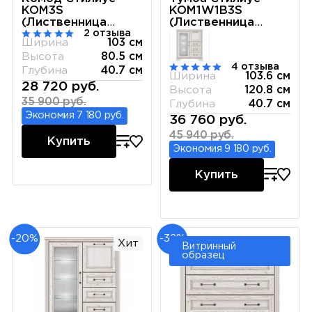
KOM3S
KOM1W1B3S
(Лиственница
(Лиственница
2 отзыва
сибирская)
сибирская)
Ширина
103 см
Высота
80.5 см
4 отзыва
Глубина
40.7 см
Ширина
103.6 см
28 720 руб.
Высота
120.8 см
35 900 руб.
Глубина
40.7 см
Экономия 7 180 руб.
36 760 руб.
45 940 руб.
Купить
Экономия 9 180 руб.
Купить
-20%
-32%
Хит
Витринный
образец