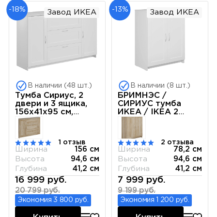
-18%
-13%
Завод ИКЕА
Завод ИКЕА
В наличии (48 шт.)
В наличии (8 шт.)
Тумба Сириус, 2
БРИМНЭС /
двери и 3 ящика,
СИРИУС тумба
156х41х95 см,
ИКЕА / IKEA 2
белая
двери 78х95 белая
1 отзыв
2 отзыва
Ширина
156 см
Ширина
78,2 см
Высота
94,6 см
Высота
94,6 см
Глубина
41,2 см
Глубина
41,2 см
16 999 руб.
7 999 руб.
20 799 руб.
9 199 руб.
Экономия 3 800 руб.
Экономия 1 200 руб.