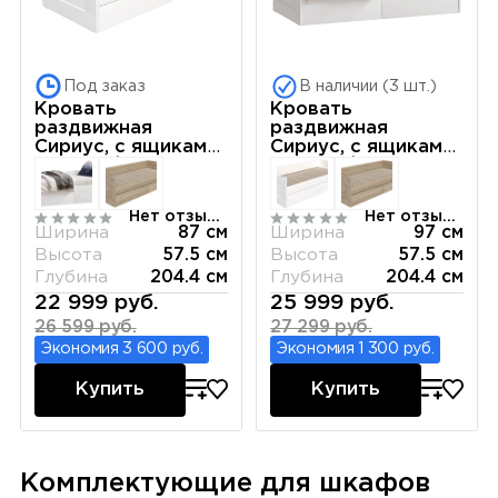
Под заказ
В наличии (3 шт.)
Кровать
Кровать
раздвижная
раздвижная
Сириус, с ящиками,
Сириус, с ящиками,
80х200/160х200
90х200/180х200
см, белая
см, белая
Нет отзывов
Нет отзывов
Ширина
87 см
Ширина
97 см
Высота
57.5 см
Высота
57.5 см
Глубина
204.4 см
Глубина
204.4 см
22 999 руб.
25 999 руб.
26 599 руб.
27 299 руб.
Экономия 3 600 руб.
Экономия 1 300 руб.
Купить
Купить
Комплектующие для шкафов