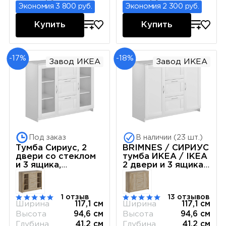
Экономия 3 800 руб.
Экономия 2 300 руб.
Купить
Купить
-17%
-18%
Завод ИКЕА
Завод ИКЕА
Под заказ
В наличии (23 шт.)
Тумба Сириус, 2
BRIMNES / СИРИУС
двери со стеклом
тумба ИКЕА / IKEA
и 3 ящика,
2 двери и 3 ящика
117х41х95 см, белая
117х95 белая
1 отзыв
13 отзывов
Ширина
117,1 см
Ширина
117,1 см
Высота
94,6 см
Высота
94,6 см
Глубина
41,2 см
Глубина
41,2 см