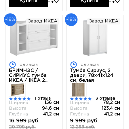
Купить
Купить
-18%
-19%
Завод ИКЕА
Завод ИКЕА
Под заказ
Под заказ
БРИМНЭС /
Тумба Сириус, 2
СИРИУС тумба
двери, 78х41х124
ИКЕА / IKEA 2
см, белая
двери со стеклом
и 3 ящика 156х95
белая
1 отзыв
3 отзыва
Ширина
156 см
Ширина
78,2 см
Высота
94,6 см
Высота
123,4 см
Глубина
41,2 см
Глубина
41,2 см
16 999 руб.
9 999 руб.
20 799 руб.
12 299 руб.