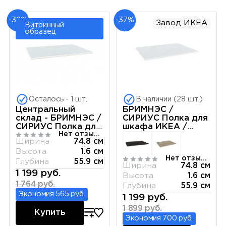
-32%
-37%
Завод ИКЕА
Витринный
образец
Осталось - 1 шт.
В наличии (28 шт.)
Центральный
БРИМНЭС /
склад - БРИМНЭС /
СИРИУС Полка для
СИРИУС Полка для
шкафа ИКЕА /
Нет отзывов
шкафа ИКЕА /
IKEA белая
Ширина
74.8 см
IKEA белая
Высота
1.6 см
Нет отзывов
Глубина
55.9 см
Ширина
74.8 см
1 199 руб.
Высота
1.6 см
1 764 руб.
Глубина
55.9 см
Экономия 565 руб.
1 199 руб.
1 899 руб.
Купить
Экономия 700 руб.