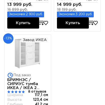
13 999 руб.
14 999 руб.
16 899 руб.
18 199 руб.
Экономия 2 900 руб.
Экономия 3 200 руб.
Купить
Купить
-13%
Завод ИКЕА
Под заказ
БРИМНЭС /
СИРИУС тумба
ИКЕА / IKEA 2
8 отзывов
двери со стеклом
Ширина
117,1 см
и 4 ящика 117х123
Высота
123,4 см
белая
Глубина
41,2 см