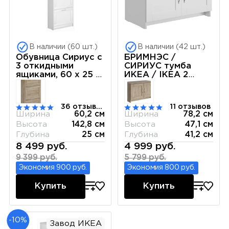
В наличии (60 шт.)
В наличии (42 шт.)
Обувница Сириус с
БРИМНЭС /
3 откидными
СИРИУС тумба
ящиками, 60 х 25 х
ИКЕА / IKEA 2
143 см, ЛДСП,
двери 78х47 белая
белая
36 отзывов
11 отзывов
Ширина
60,2 см
Ширина
78,2 см
Высота
142,8 см
Высота
47,1 см
Глубина
25 см
Глубина
41,2 см
8 499 руб.
4 999 руб.
9 399 руб.
5 799 руб.
Экономия 900 руб.
Экономия 800 руб.
Купить
Купить
-10%
Завод ИКЕА