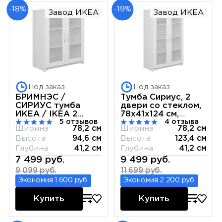
-18%
-19%
Завод ИКЕА
Завод ИКЕА
Под заказ
Под заказ
БРИМНЭС /
Тумба Сириус, 2
СИРИУС тумба
двери со стеклом,
ИКЕА / IKEA 2
78х41х124 см,
5 отзывов
4 отзыва
двери со стеклом
белая
Ширина
78,2 см
Ширина
78,2 см
78х95 белая
Высота
94,6 см
Высота
123,4 см
Глубина
41,2 см
Глубина
41,2 см
7 499 руб.
9 499 руб.
9 099 руб.
11 699 руб.
Экономия 1 600 руб.
Экономия 2 200 руб.
Купить
Купить