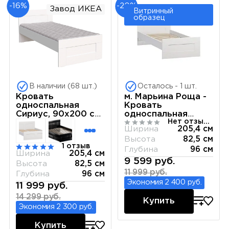
-16%
-20%
Завод ИКЕА
Витринный
образец
В наличии (68 шт.)
Осталось - 1 шт.
Кровать
м. Марьина Роща -
односпальная
Кровать
Сириус, 90х200 см,
односпальная
Нет отзывов
белая
Сириус, 90х200 см,
Ширина
205,4 см
белая
Высота
82,5 см
1 отзыв
Глубина
96 см
Ширина
205,4 см
9 599 руб.
Высота
82,5 см
11 999 руб.
Глубина
96 см
Экономия 2 400 руб.
11 999 руб.
14 299 руб.
Купить
Экономия 2 300 руб.
Купить