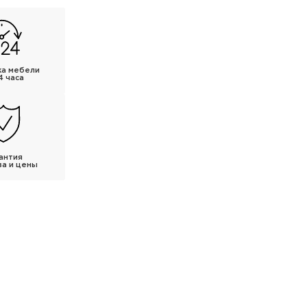
ка мебели
4 часа
антия
ва и цены