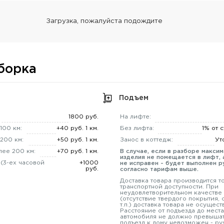
борка
Подъем
1800 руб.
На лифте:
100 км:
+40 руб. 1 км.
Без лифта:
1% от 
200 км:
+50 руб. 1 км.
Занос в коттедж:
Ут
лее 200 км:
+70 руб. 1 км.
В случае, если в разборе макси
изделия не помещается в лифт, 
 (3-ех часовой
+1000
не исправен - будет выполнен р
руб.
согласно тарифам выше.
Доставка товара производится т
транспортной доступности. При
неудовлетворительном качестве
(отсутствие твердого покрытия,
т.п.) доставка товара не осущест
Расстояние от подъезда до места
автомобиля не должно превышат
подъезд к дому невозможен - ру