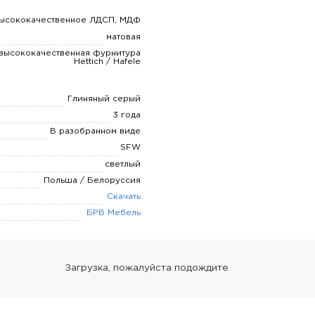
ысококачественное ЛДСП, МДФ
матовая
высококачественная фурнитура
Hettich / Hafele
Глиняный серый
3 года
В разобранном виде
SFW
светлый
Польша / Белоруссия
Скачать
БРВ Мебель