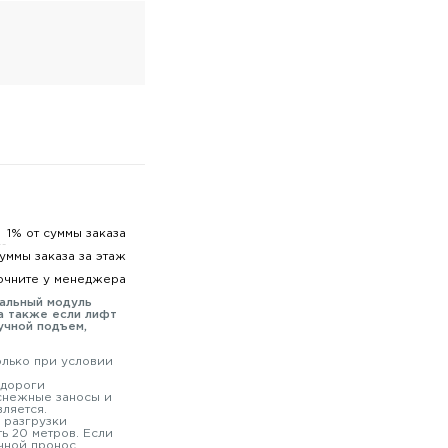
1% от суммы заказа
суммы заказа за этаж
очните у менеджера
мальный модуль
а также если лифт
учной подъем,
олько при условии
 дороги
 снежные заносы и
вляется.
 разгрузки
ь 20 метров. Если
чной пронос