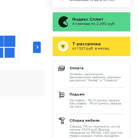
Ближайшая 10 августа (пн.)
Яндекс Сплит
4 платежа по 2 290 руб.
Т-рассрочка
от 1 527 руб. в месяц
Оплата
Онлайн, наличными,
банковскими картами, картами
рассрочки "Халва" и "Совесть"
Подъем
На лифте - 1% от суммы заказа.
Без лифта - 1% от суммы заказа
за этаж.
Сборка мебели
Сборка: 7% от стоимости, но не
менее 1000 руб. Выезд
сборщика за МКАД: +40 руб./км.
Навес зеркал, полок, вешалок: