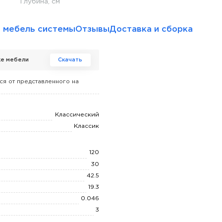
Глубина, см
 мебель системы
Отзывы
Доставка и сборка
ке мебели
Скачать
ся от представленного на
Классический
Классик
120
30
42.5
19.3
0.046
3