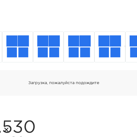
.5
30