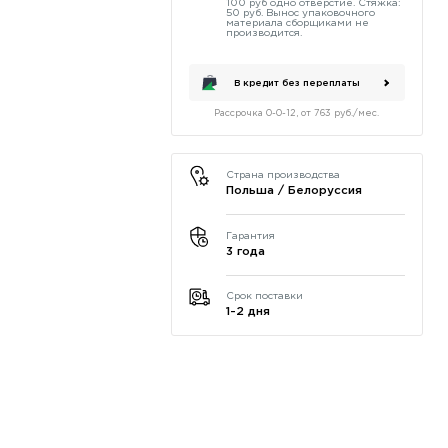
100 руб одно отверстие. Стяжка:
50 руб. Вынос упаковочного
материала сборщиками не
производится.
В кредит без переплаты
Рассрочка 0-0-12, от 763 руб./мес.
Страна производства
Польша / Белоруссия
Гарантия
3 года
Срок поставки
1-2 дня