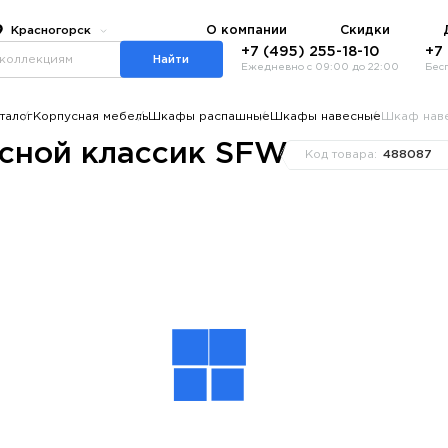
О компании
Скидки
Красногорск
+7 (495) 255-18-10
+7
Найти
Ежедневно с 09:00 до 22:00
Бес
талог
Корпусная мебель
Шкафы распашные
Шкафы навесные
Шкаф нав
сной классик SFW
Код товара:
488087