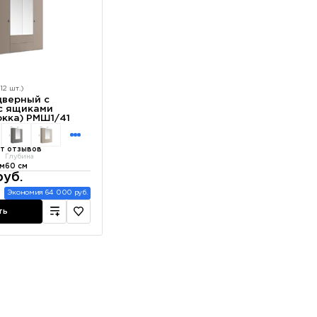
12 шт.)
дверный с
 с ящиками
окка) РМШ1/41
т отзывов
Глубина
см
60 см
руб.
Экономия 64 000 руб.
ть