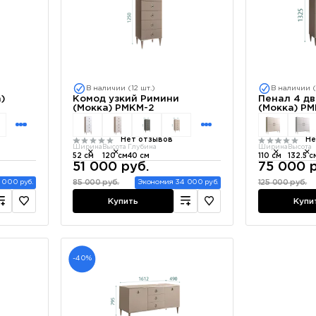
В наличии (12 шт.)
В наличии (
)
Комод узкий Римини
Пенал 4 д
(Мокка) РМКМ-2
(Мокка) РМ
Нет отзывов
Не
Ширина
Высота
Глубина
Ширина
Высота
52 см
120 см
40 см
110 см
132.5 с
51 000 руб.
75 000 р
85 000 руб.
125 000 руб.
 000 руб.
Экономия 34 000 руб.
Купить
Купи
-40%