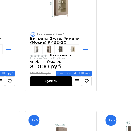
В наличии (12 шт.)
и
Витрина 2-ств. Римини
(Мокка) РМВ2-2С
Нет отзывов
Ширина
Высота
Глубина
90 см
180 см
45 см
81 000 руб.
135 000 руб.
 000 руб.
Экономия 54 000 руб.
Купить
-40%
-40%