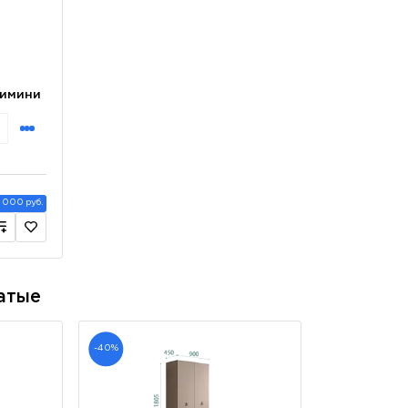
Римини
 000 руб.
атые
-40%