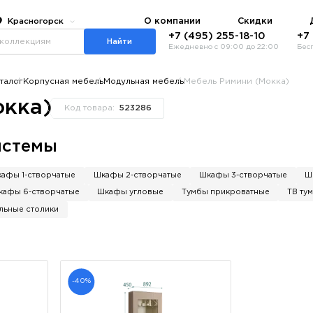
О компании
Скидки
Красногорск
+7 (495) 255-18-10
+7
Найти
Ежедневно с 09:00 до 22:00
Бес
талог
Корпусная мебель
Модульная мебель
Мебель Римини (Мокка)
окка)
Код товара:
523286
истемы
афы 1-створчатые
Шкафы 2-створчатые
Шкафы 3-створчатые
Ш
кафы 6-створчатые
Шкафы угловые
Тумбы прикроватные
ТВ ту
льные столики
-40%