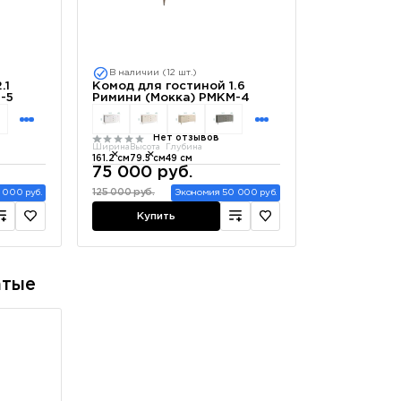
В наличии (12 шт.)
.1
Комод для гостиной 1.6
-5
Римини (Мокка) РМКМ-4
Нет отзывов
Ширина
Высота
Глубина
161.2 см
79.5 см
49 см
75 000 руб.
125 000 руб.
 000 руб.
Экономия 50 000 руб.
Купить
атые