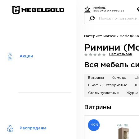
Мебель
высокого качества
Интернет-магазин мебели
Ка
Римини (М
Нет отзывов
Акции
Вся мебель с
Витрины
Комоды
Шк
Шкафы 5-створчатые
Ш
Столы туалетные
Журна
Витрины
-40%
Распродажа