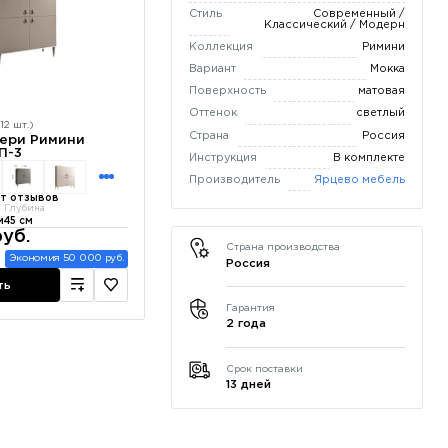
Стиль
Современный /
Классический / Модерн
Коллекция
Римини
Вариант
Мокка
Поверхность
матовая
Оттенок
светлый
12 шт.)
Страна
Россия
вери Римини
П-3
Инструкция
В комплекте
Производитель
Ярцево мебель
т отзывов
Глубина
м
45 см
уб.
Страна производства
Экономия 50 000 руб.
Россия
ть
Гарантия
2 года
Срок поставки
13 дней