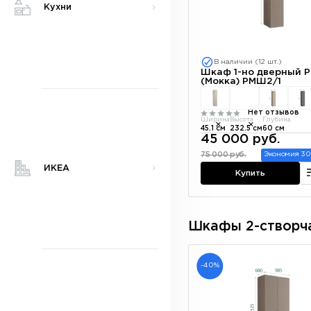
Кухни
В наличии (12 шт.)
Шкаф 1-но дверный 
(Мокка) РМШ2/1
Нет отзывов
Ширина
Высота
Глубина
45.1 см
232.5 см
60 см
45 000 руб.
75 000 руб.
Экономия 30
ИКЕА
Купить
Шкафы 2-створч
-40%