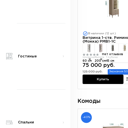
В наличии (12 шт.)
Витрина 1-ств. Римин
(Мокка) РМВ1-1С
Нет отзывов
Гостиные
Ширина
Высота
Глубина
60 см
200 см
45 см
75 000 руб.
125 000 руб.
Экономия 50
Купить
Комоды
-40%
Спальни