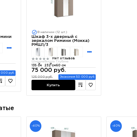
В наличии (12 шт.)
имини
Шкаф 3-х дверный с
зеркалом Римини (Мокка)
РМШ1/3
Нет отзывов
Ширина
Высота
Глубина
135 см
232 см
60 см
75 000 руб.
 000 руб.
125 000 руб.
Экономия 50 000 руб.
Купить
атые
-40%
-40%