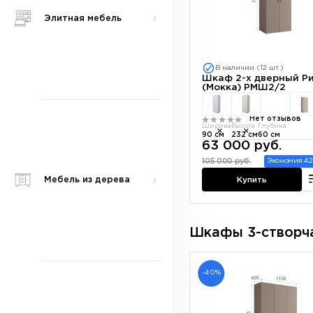
Элитная мебель
В наличии (12 шт.)
Шкаф 2-х дверный Р
(Мокка) РМШ2/2
Нет отзывов
Ширина
Высота
Глубина
90 см
232 см
60 см
63 000 руб.
105 000 руб.
Экономия 42
Купить
Мебель из дерева
Шкафы 3-створч
-40%