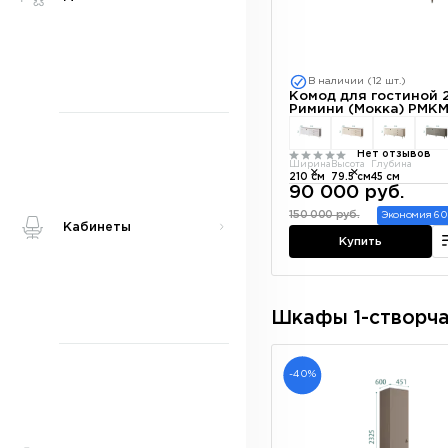
В наличии (12 шт.)
Комод для гостиной 2
Римини (Мокка) РМКМ
Нет отзывов
Ширина
Высота
Глубина
210 см
79.5 см
45 см
90 000 руб.
150 000 руб.
Экономия 60
Кабинеты
Купить
Шкафы 1-створч
-40%