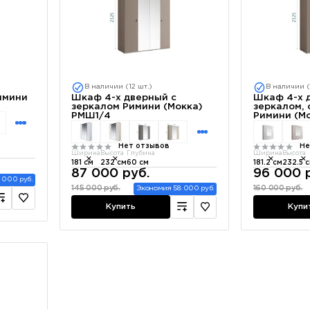
В наличии (12 шт.)
В наличии (
имини
Шкаф 4-х дверный с
Шкаф 4-х 
зеркалом Римини (Мокка)
зеркалом,
РМШ1/4
Римини (М
Нет отзывов
Не
Ширина
Высота
Глубина
Ширина
Высота
181 см
232 см
60 см
181.2 см
232.5 
87 000 руб.
96 000 
 000 руб.
145 000 руб.
160 000 руб.
Экономия 58 000 руб.
Купить
Купи