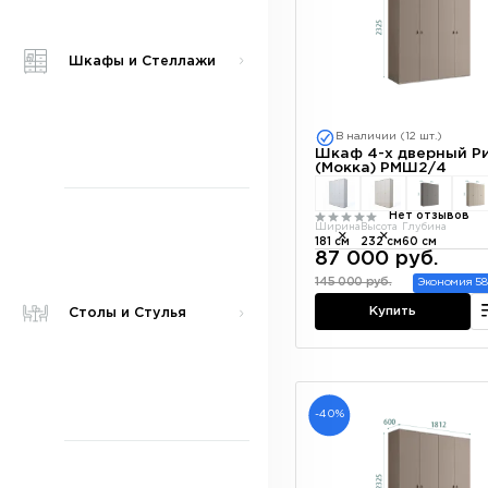
Шкафы и Стеллажи
В наличии (12 шт.)
Шкаф 4-х дверный Р
(Мокка) РМШ2/4
Нет отзывов
Ширина
Высота
Глубина
181 см
232 см
60 см
87 000 руб.
145 000 руб.
Экономия 58
Купить
Столы и Стулья
-40%