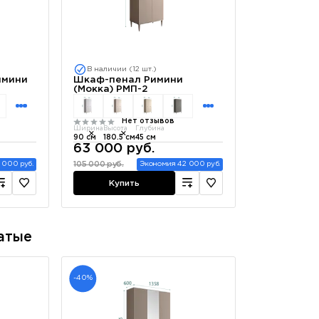
В наличии (12 шт.)
имини
Шкаф-пенал Римини
(Мокка) РМП-2
Нет отзывов
Ширина
Высота
Глубина
90 см
180.5 см
45 см
63 000 руб.
105 000 руб.
 000 руб.
Экономия 42 000 руб.
Купить
атые
-40%