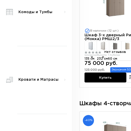
Комоды и Тумбы
В наличии (12 шт.)
Шкаф 3-х дверный Р
(Мокка) РМШ2/3
Нет отзывов
Ширина
Высота
Глубина
135 см
232 см
60 см
75 000 руб.
125 000 руб.
Экономия 50
Купить
Кровати и Матрасы
Шкафы 4-створч
-40%