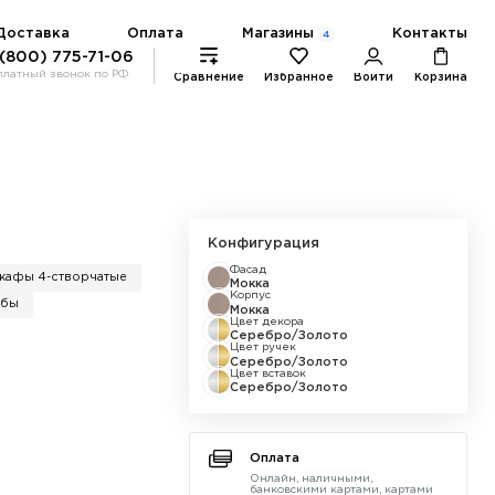
Магазины
Доставка
Оплата
Контакты
4
 (800) 775-71-06
платный звонок по РФ
Сравнение
Избранное
Войти
Корзина
Конфигурация
Фасад
кафы 4-створчатые
Мокка
Корпус
мбы
Мокка
Цвет декора
Серебро/Золото
Цвет ручек
Серебро/Золото
Цвет вставок
Серебро/Золото
Оплата
Онлайн, наличными,
банковскими картами, картами