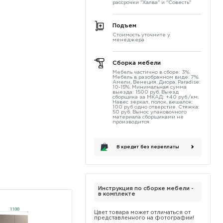
рассрочки "Халва" и "Совесть"
Подъем
Стоимость уточните у
менеджера
Сборка мебели
Мебель частично в сборе: 3%.
Мебель в разобранном виде: 7%.
Амели, Венеция, Диора, Paradise:
10-15%. Минимальная сумма
выезда: 1500 руб. Выезд
сборщика за МКАД: +40 руб./км.
Навес зеркал, полок, вешалок:
100 руб одно отверстие. Стяжка:
50 руб. Вынос упаковочного
материала сборщиками не
производится.
В кредит без переплаты
Инструкция по сборке мебели -
в комплекте
Цвет товара может отличаться от
представленного на фотографии!