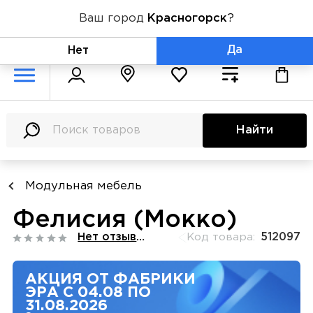
Ваш город
Красногорск
?
+7 (800) 775-71-06
Да
Нет
Найти
Модульная мебель
Фелисия (Мокко)
Нет отзывов
Код товара:
512097
АКЦИЯ ОТ ФАБРИКИ
ЭРА С 04.08 ПО
31.08.2026